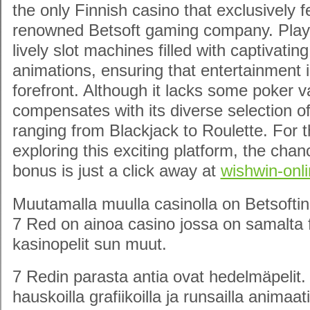
the only Finnish casino that exclusively
renowned Betsoft gaming company. Player
lively slot machines filled with captivatin
animations, ensuring that entertainment i
forefront. Although it lacks some poker v
compensates with its diverse selection o
ranging from Blackjack to Roulette. For t
exploring this exciting platform, the chanc
bonus is just a click away at
wishwin-onl
Muutamalla muulla casinolla on Betsofti
7 Red on ainoa casino jossa on samalta f
kasinopelit sun muut.
7 Redin parasta antia ovat hedelmäpelit. 
hauskoilla grafiikoilla ja runsailla animaati