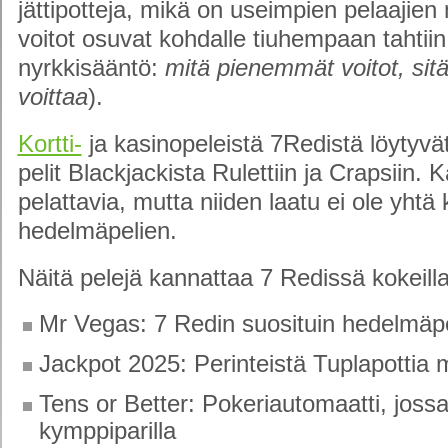
jättipotteja, mikä on useimpien pelaajien 
voitot osuvat kohdalle tiuhempaan tahtii
nyrkkisääntö:
mitä pienemmät voitot, sit
voittaa
).
Kortti-
ja kasinopeleistä 7Redistä löytyvä
pelit Blackjackista Rulettiin ja Crapsiin. 
pelattavia, mutta niiden laatu ei ole yhtä
hedelmäpelien.
Näitä pelejä kannattaa 7 Redissä kokeilla
Mr Vegas: 7 Redin suosituin hedelmäpe
Jackpot 2025: Perinteistä Tuplapottia 
Tens or Better: Pokeriautomaatti, jossa
kymppiparilla