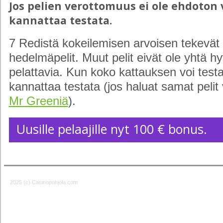
Jos pelien verottomuus ei ole ehdoton 
kannattaa testata.
7 Redistä kokeilemisen arvoisen tekevät
hedelmäpelit. Muut pelit eivät ole yhtä hyv
pelattavia. Kun koko kattauksen voi testa
kannattaa testata (jos haluat samat pelit
Mr Greeniä
).
Uusille pelaajille nyt 100 € bonus.
2025 (c) Casinopohjola.com