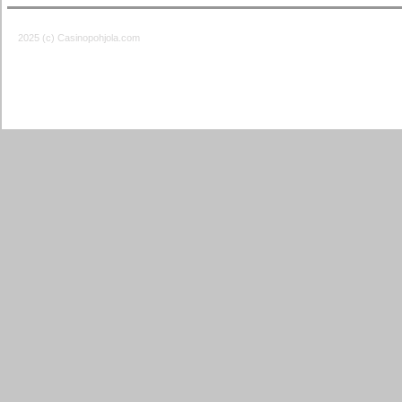
2025 (c) Casinopohjola.com