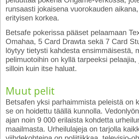
peluuttaa pokeria Ongame-verkossa, joten
runsaasti jokaisena vuorokauden aikana,
erityisen korkea.
Betsafe pokerissa pääset pelaamaan Tex
Omahaa, 5 Card Drawta sekä 7 Card Stud
löytyy tietysti kahdesta ensimmäisestä, m
pelimuotoihin on kyllä tarpeeksi pelaajia
silloin kuin itse haluat.
Muut pelit
Betsafen yksi parhaimmista peleistä on k
se on hoidettu täällä kunnolla. Vedonlyön
ajan noin 9 000 erilaista kohdetta urheilun
maailmasta. Urheilulajeja on tarjolla kaik
viihdekohteina on poliitiikkaa, televisio-o