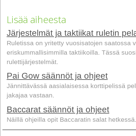
Lisää aiheesta
Järjestelmät ja taktiikat ruletin p
Ruletissa on yritetty vuosisatojen saatossa v
eriskummallisimmilla taktiikoilla. Tässä suo
rulettijärjestelmät.
Pai Gow säännöt ja ohjeet
Jännittävässä aasialaisessa korttipelissä pel
jakajaa vastaan.
Baccarat säännöt ja ohjeet
Näillä ohjeilla opit Baccaratin salat hetkessä