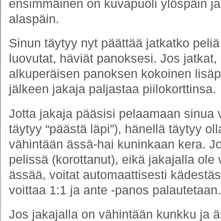
ensimmäinen on kuvapuoli ylöspäin ja 
alaspäin.
Sinun täytyy nyt päättää jatkatko peliä
luovutat, häviät panoksesi. Jos jatkat
alkuperäisen panoksen kokoinen lisä
jälkeen jakaja paljastaa piilokorttinsa.
Jotta jakaja pääsisi pelaamaan sinua 
täytyy “päästä läpi”), hänellä täytyy o
vähintään ässä-hai kuninkaan kera. Jo
pelissä (korottanut), eikä jakajalla ol
ässää, voitat automaattisesti kädestäs
voittaa 1:1 ja ante -panos palautetaan.
Jos jakajalla on vähintään kunkku ja ä