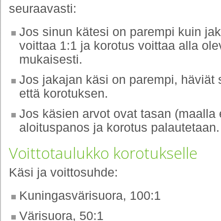
seuraavasti:
Jos sinun kätesi on parempi kuin ja
voittaa 1:1 ja korotus voittaa alla ol
mukaisesti.
Jos jakajan käsi on parempi, häviä
että korotuksen.
Jos käsien arvot ovat tasan (maalla e
aloituspanos ja korotus palautetaan.
Voittotaulukko korotukselle
Käsi ja voittosuhde:
Kuningasvärisuora, 100:1
Värisuora, 50:1