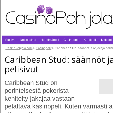
Etusivu
Netticasinot
Hedelmäpelit
Casinopelit
Korttipelit
Nettipok
CasinoPohjola.com
>
Casinopelit
>
Caribbean Stud: säännöt ja ohjeet ja pelisi
Caribbean Stud: säännöt ja
pelisivut
Caribbean Stud on
perinteisestä pokerista
kehitelty jakajaa vastaan
pelattava kasinopeli. Kuten varmasti ar