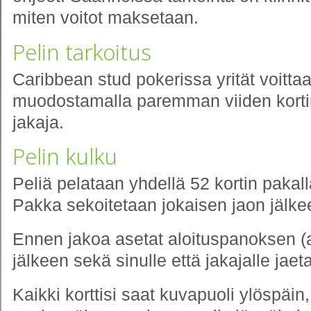
miten voitot maksetaan.
Pelin tarkoitus
Caribbean stud pokerissa yrität voitta
muodostamalla paremman viiden korti
jakaja.
Pelin kulku
Peliä pelataan yhdellä 52 kortin pakall
Pakka sekoitetaan jokaisen jaon jälke
Ennen jakoa asetat aloituspanoksen (
jälkeen sekä sinulle että jakajalle jaeta
Kaikki korttisi saat kuvapuoli ylöspäin,