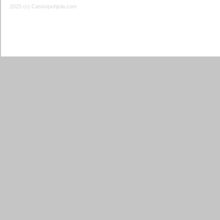
2025 (c) Casinopohjola.com