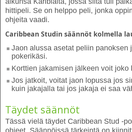
alkunsa Karibialta, jossa siitä tuli paik
hittipeli. Se on helppo peli, jonka op
ohjeita vaadi.
Caribbean Studin säännöt kolmella lau
Jaon alussa asetat peliin panoksen j
pokerikäsi.
Korttien jakamisen jälkeen voit joko 
Jos jatkoit, voitat jaon lopussa jos s
kuin jakajalla tai jos jakaja ei saa v
Täydet säännöt
Tässä vielä täydet Caribbean Stud -po
ohjeet. Säännöissä tärkeintä on kiinni