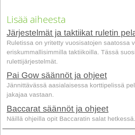
Lisää aiheesta
Järjestelmät ja taktiikat ruletin p
Ruletissa on yritetty vuosisatojen saatossa v
eriskummallisimmilla taktiikoilla. Tässä suo
rulettijärjestelmät.
Pai Gow säännöt ja ohjeet
Jännittävässä aasialaisessa korttipelissä pel
jakajaa vastaan.
Baccarat säännöt ja ohjeet
Näillä ohjeilla opit Baccaratin salat hetkessä