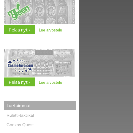
Pelaa nyt ›
Lue arvostelu
Pelaa nyt ›
Lue arvostelu
Luetuimmat
Ruletti-taktiikat
Gonzos Quest