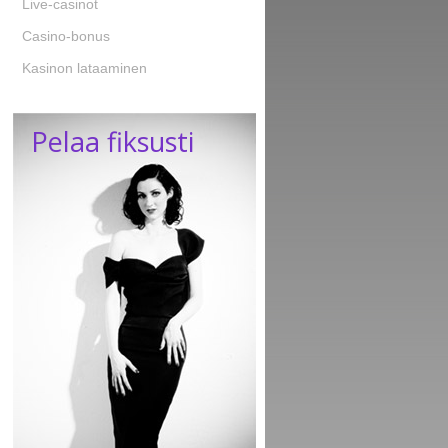
Live-casinot
Casino-bonus
Kasinon lataaminen
Pelaa fiksusti