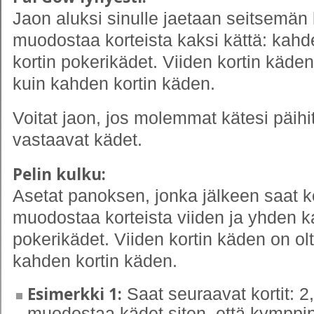
Jaon aluksi sinulle jaetaan seitsemän k
muodostaa korteista kaksi kättä: kahde
kortin pokerikädet. Viiden kortin käden
kuin kahden kortin käden.
Voitat jaon, jos molemmat kätesi päihi
vastaavat kädet.
Pelin kulku:
Asetat panoksen, jonka jälkeen saat ko
muodostaa korteista viiden ja yhden k
pokerikädet. Viiden kortin käden on ol
kahden kortin käden.
Esimerkki 1:
Saat seuraavat kortit: 2
muodostaa kädet siten, että kymppi