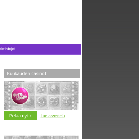
almistajat
Kuukauden casinot
Pelaa nyt ›
Lue arvostelu