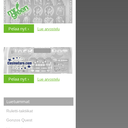
Pelaa nyt ›
Lue arvostelu
Pelaa nyt ›
Lue arvostelu
Luetuimmat
Ruletti-taktiikat
Gonzos Quest