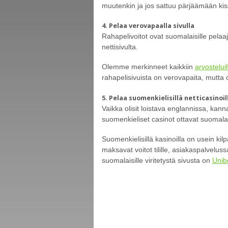
muutenkin ja jos sattuu pärjäämään kisas
4. Pelaa verovapaalla sivulla
Rahapelivoitot ovat suomalaisille pelaaji
nettisivulta.
Olemme merkinneet kaikkiin
arvostelui
rahapelisivuista on verovapaita, mutta o
5. Pelaa suomenkielisillä netticasinoil
Vaikka olisit loistava englannissa, kannat
suomenkieliset casinot ottavat suomal
Suomenkielisillä kasinoilla on usein kilp
maksavat voitot tilille, asiakaspalvelus
suomalaisille viritetystä sivusta on
Unib