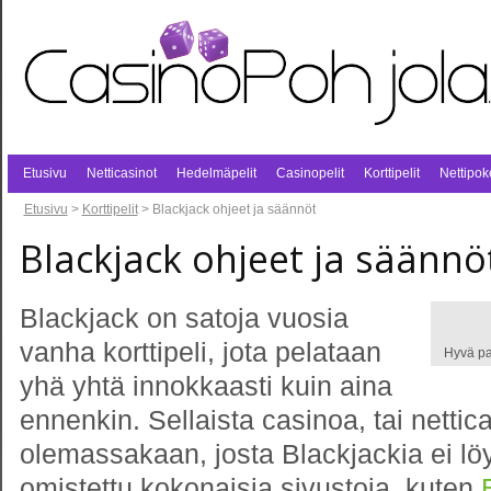
Etusivu
Netticasinot
Hedelmäpelit
Casinopelit
Korttipelit
Nettipok
Etusivu
>
Korttipelit
> Blackjack ohjeet ja säännöt
Blackjack ohjeet ja säännö
Blackjack on satoja vuosia
vanha korttipeli, jota pelataan
Hyvä pa
yhä yhtä innokkaasti kuin aina
ennenkin. Sellaista casinoa, tai nettica
olemassakaan, josta Blackjackia ei löyt
omistettu kokonaisia sivustoja, kuten