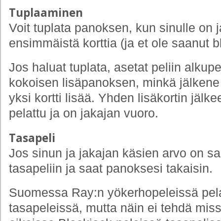
Tuplaaminen
Voit tuplata panoksen, kun sinulle on j
ensimmäistä korttia (ja et ole saanut b
Jos haluat tuplata, asetat peliin alku
kokoisen lisäpanoksen, minkä jälkene 
yksi kortti lisää. Yhden lisäkortin jälk
pelattu ja on jakajan vuoro.
Tasapeli
Jos sinun ja jakajan käsien arvo on s
tasapeliin ja saat panoksesi takaisin.
Suomessa Ray:n yökerhopeleissä pel
tasapeleissä, mutta näin ei tehdä mis