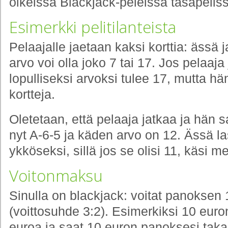
oikeissa Blackjack-peleissä tasapelis
Esimerkki pelitilanteista
Pelaajalle jaetaan kaksi korttia: ässä 
arvo voi olla joko 7 tai 17. Jos pelaaja
lopulliseksi arvoksi tulee 17, mutta hä
kortteja.
Oletetaan, että pelaaja jatkaa ja hän s
nyt A-6-5 ja käden arvo on 12. Ässä l
ykköseksi, sillä jos se olisi 11, käsi m
Voitonmaksu
Sinulla on blackjack: voitat panoksen 1
(voittosuhde 3:2). Esimerkiksi 10 euro
euroa ja saat 10 euron panoksesi takai