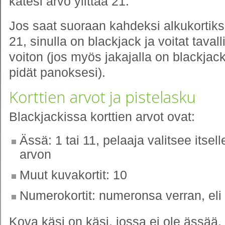
kätesi arvo ylittää 21.
Jos saat suoraan kahdeksi alkukortiksi 
21, sinulla on blackjack ja voitat tava
voiton (jos myös jakajalla on blackjack
pidät panoksesi).
Korttien arvot ja pistelasku
Blackjackissa korttien arvot ovat:
Ässä: 1 tai 11, pelaaja valitsee itse
arvon
Muut kuvakortit: 10
Numerokortit: numeronsa verran, eli
Kova käsi on käsi, jossa ei ole ässää,