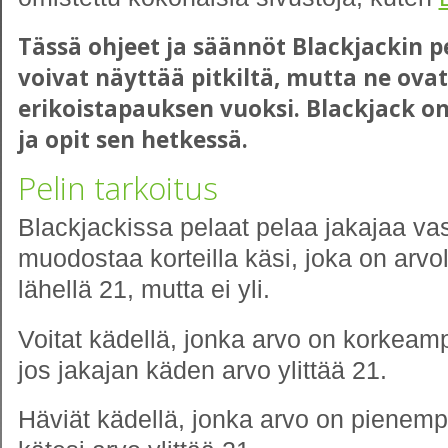
Tässä ohjeet ja säännöt Blackjackin 
voivat näyttää pitkiltä, mutta ne ovat
erikoistapauksen vuoksi. Blackjack on
ja opit sen hetkessä.
Pelin tarkoitus
Blackjackissa pelaat pelaa jakajaa vas
muodostaa korteilla käsi, joka on arv
lähellä 21, mutta ei yli.
Voitat kädellä, jonka arvo on korkeampi
jos jakajan käden arvo ylittää 21.
Häviät kädellä, jonka arvo on pienempi 