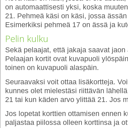
on automaattisesti yksi, koska muuten 
21. Pehmeä käsi on käsi, jossa ässän 
Esimerkiksi pehmeä 17 on ässä ja kut
Pelin kulku
Sekä pelaajat, että jakaja saavat jaon 
Pelaajan kortit ovat kuvapuoli ylöspäin
toinen on kuvapuoli alaspäin.
Seuraavaksi voit ottaa lisäkortteja. Voit
kunnes olet mielestäsi riittävän lähel
21 tai kun käden arvo ylittää 21. Jos me
Jos lopetat korttien ottamisen ennen ku
paljastaa piilossa olleen korttinsa ja o