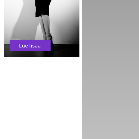
Lue lisää