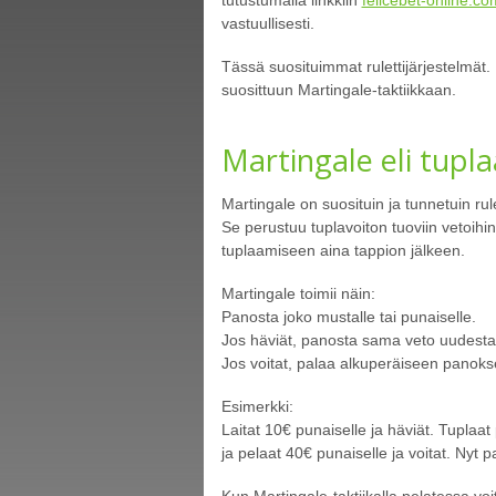
tutustumalla linkkiin
felicebet-online.co
vastuullisesti.
Tässä suosituimmat rulettijärjestelmät.
suosittuun Martingale-taktiikkaan.
Martingale eli tupl
Martingale on suosituin ja tunnetuin rule
Se perustuu tuplavoiton tuoviin vetoihi
tuplaamiseen aina tappion jälkeen.
Martingale toimii näin:
Panosta joko mustalle tai punaiselle.
Jos häviät, panosta sama veto uudesta
Jos voitat, palaa alkuperäiseen panoks
Esimerkki:
Laitat 10€ punaiselle ja häviät. Tuplaa
ja pelaat 40€ punaiselle ja voitat. Nyt