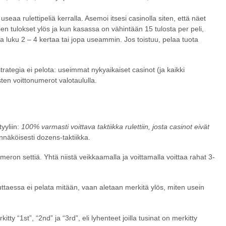
eaa rulettipeliä kerralla. Asemoi itsesi casinolla siten, että näet
kkien tulokset ylös ja kun kasassa on vähintään 15 tulosta per peli,
luku 2 – 4 kertaa tai jopa useammin. Jos toistuu, pelaa tuota
ategia ei pelota: useimmat nykyaikaiset casinot (ja kaikki
sten voittonumerot valotaululla.
yyliin:
100% varmasti voittava taktiikka rulettiin, josta casinot eivät
näköisesti dozens-taktiikka.
eron settiä. Yhtä niistä veikkaamalla ja voittamalla voittaa rahat 3-
ttaessa ei pelata mitään, vaan aletaan merkitä ylös, miten usein
ty “1st”, “2nd” ja “3rd”, eli lyhenteet joilla tusinat on merkitty