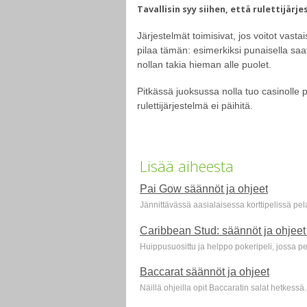
Tavallisin syy siihen, että rulettijärje
Järjestelmät toimisivat, jos voitot vasta
pilaa tämän: esimerkiksi punaisella saa
nollan takia hieman alle puolet.
Pitkässä juoksussa nolla tuo casinolle 
rulettijärjestelmä ei päihitä.
Lisää aiheesta
Pai Gow säännöt ja ohjeet
Jännittävässä aasialaisessa korttipelissä pel
Caribbean Stud: säännöt ja ohjeet 
Huippusuosittu ja helppo pokeripeli, jossa pe
Baccarat säännöt ja ohjeet
Näillä ohjeilla opit Baccaratin salat hetkessä.