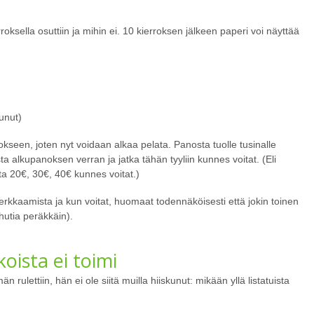
roksella osuttiin ja mihin ei. 10 kierroksen jälkeen paperi voi näyttää
unut)
okseen, joten nyt voidaan alkaa pelata. Panosta tuolle tusinalle
 alkupanoksen verran ja jatka tähän tyyliin kunnes voitat. (Eli
ta 20€, 30€, 40€ kunnes voitat.)
kkaamista ja kun voitat, huomaat todennäköisesti että jokin toinen
hutia peräkkäin).
koista ei toimi
n rulettiin, hän ei ole siitä muilla hiiskunut: mikään yllä listatuista