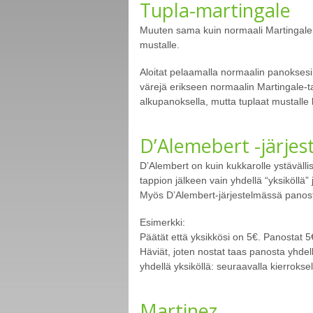
Tupla-martingale
Muuten sama kuin normaali Martingale (k
mustalle.
Aloitat pelaamalla normaalin panokses
värejä erikseen normaalin Martingale-ta
alkupanoksella, mutta tuplaat mustalle 
D’Alemebert -järjes
D’Alembert on kuin kukkarolle ystäväll
tappion jälkeen vain yhdellä “yksiköllä
Myös D’Alembert-järjestelmässä panoste
Esimerkki:
Päätät että yksikkösi on 5€. Panostat 5€
Häviät, joten nostat taas panosta yhdell
yhdellä yksiköllä: seuraavalla kierroksel
Martinez