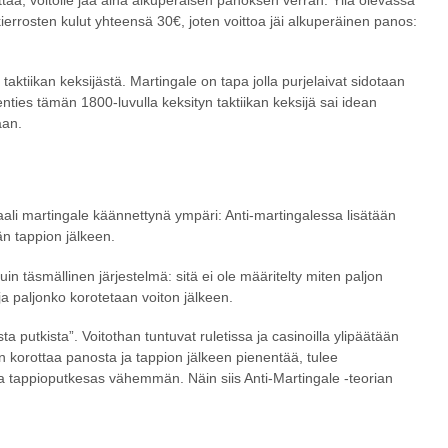
ttaa, voitolle jää aina alkuperäisen panoksen verran. Yllä olevassa
 kierrosten kulut yhteensä 30€, joten voittoa jäi alkuperäinen panos:
taktiikan keksijästä. Martingale on tapa jolla purjelaivat sidotaan
 kenties tämän 1800-luvulla keksityn taktiikan keksijä sai idean
aan.
aali martingale käännettynä ympäri: Anti-martingalessa lisätään
n tappion jälkeen.
 täsmällinen järjestelmä: sitä ei ole määritelty miten paljon
a paljonko korotetaan voiton jälkeen.
 putkista”. Voitothan tuntuvat ruletissa ja casinoilla ylipäätään
en korottaa panosta ja tappion jälkeen pienentää, tulee
 tappioputkesas vähemmän. Näin siis Anti-Martingale -teorian